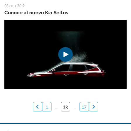
08 OCT 2019
Conoce al nuevo Kía Seltos
1
...
13
...
17