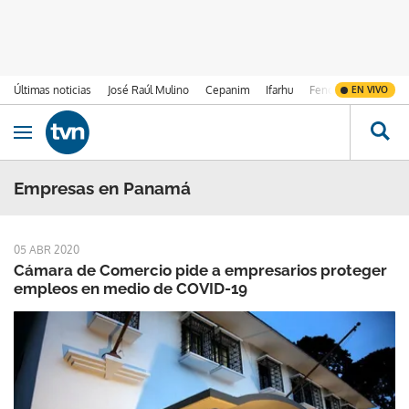
Últimas noticias
José Raúl Mulino
Cepanim
Ifarhu
Fenómeno de El Ni
EN VIVO
Ir al contenido
Obrir navegació
Empresas en Panamá
05 ABR 2020
Cámara de Comercio pide a empresarios proteger
empleos en medio de COVID-19