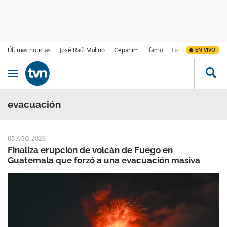
Últimas noticias
José Raúl Mulino
Cepanim
Ifarhu
Fenómeno de El Ni
EN VIVO
Ir al contenido
Obrir navegació
evacuación
05 AGO 2026
Finaliza erupción de volcán de Fuego en
Guatemala que forzó a una evacuación masiva