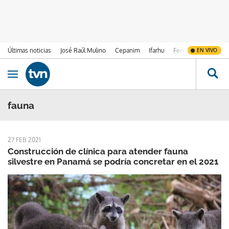
Últimas noticias
José Raúl Mulino
Cepanim
Ifarhu
Fenómeno de El Ni
EN VIVO
Ir al contenido
Obrir navegació
fauna
27 FEB 2021
Construcción de clínica para atender fauna
silvestre en Panamá se podría concretar en el 2021