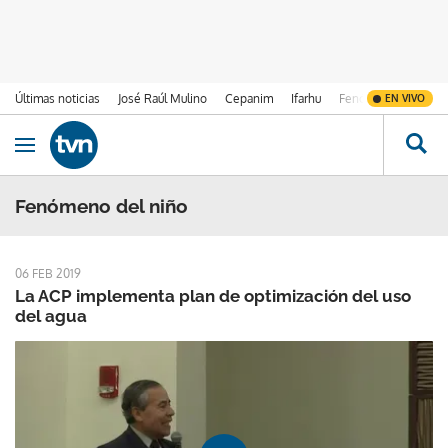
Últimas noticias
José Raúl Mulino
Cepanim
Ifarhu
Fenómeno de El Ni
EN VIVO
Ir al contenido
Obrir navegació
Fenómeno del niño
06 FEB 2019
La ACP implementa plan de optimización del uso
del agua