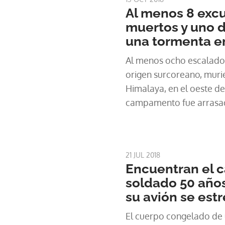
Al menos 8 excu
muertos y uno 
una tormenta e
Al menos ocho escalador
origen surcoreano, muri
Himalaya, en el oeste d
campamento fue arrasad
tormenta de nieve, info
fuentes policiales.
21 JUL 2018
Encuentran el 
soldado 50 año
su avión se estr
El cuerpo congelado de 