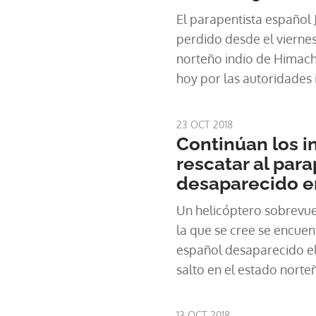
El parapentista español 
perdido desde el vierne
norteño indio de Himach
hoy por las autoridades 
de salud, confirmaron a E
23 OCT 2018
Continúan los i
rescatar al para
desaparecido e
Un helicóptero sobrevue
la que se cree se encuen
español desaparecido el 
salto en el estado norte
Pradesh, si bien no se h
contacto con él desde el
13 OCT 2018