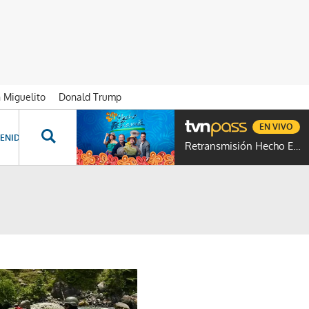
n Miguelito
Donald Trump
EN VIVO
ENIDOS ESPECIALES
NOVELAS
PROGRAMAS
GENTE TVN
PROG
Retransmisión Hecho En Panamá