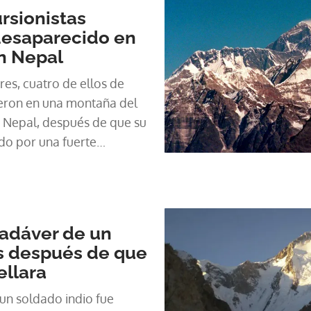
rsionistas
desaparecido en
n Nepal
es, cuatro de ellos de
eron en una montaña del
e Nepal, después de que su
o por una fuerte
rmaron este sábado
cadáver de un
s después de que
ellara
un soldado indio fue