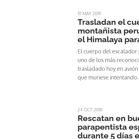
importantes de la Tierra
10 MAY 2019
Trasladan el cu
montañista per
el Himalaya par
El cuerpo del escalador
uno de los más reconoci
trasladado hoy en avió
que muriese intentando 
Makalu, en el Himalaya,
alta del mundo.
24 OCT 2018
Rescatan en bu
parapentista es
durante 5 días 