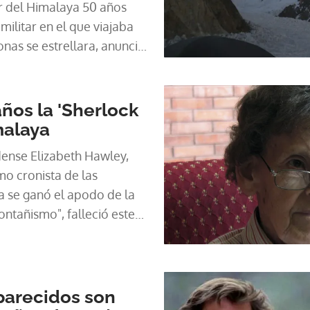
r del Himalaya 50 años
militar en el que viajaba
onas se estrellara, anunció
este sábado.
años la 'Sherlock
malaya
dense Elizabeth Hawley,
o cronista de las
a se ganó el apodo de la
ntañismo", falleció este
os 94 años.
parecidos son