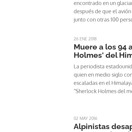
encontrado en un glacia
después de que el avión 
junto con otras 100 pers
un equipo de alpinistas 
26 ENE 2018
Muere a los 94 
Holmes' del Hi
La periodista estadouni
quien en medio siglo com
escaladas en el Himalay
"Sherlock Holmes del mo
viernes en Katmandú a l
02 MAY 2016
Alpinistas desa