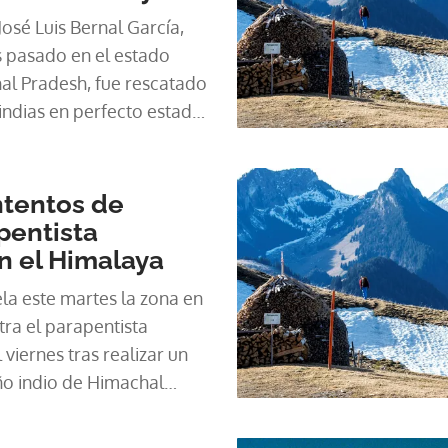
José Luis Bernal García,
s pasado en el estado
al Pradesh, fue rescatado
indias en perfecto estado
fe fuentes oficiales.
ntentos de
pentista
n el Himalaya
la este martes la zona en
tra el parapentista
viernes tras realizar un
ño indio de Himachal
a podido establecer
 lunes.