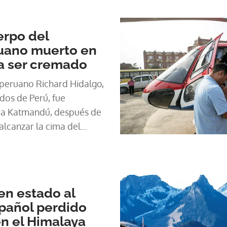
.
erpo del
uano muerto en
a ser cremado
 peruano Richard Hidalgo,
dos de Perú, fue
n a Katmandú, después de
alcanzar la cima del
 la quinta montaña más
en estado al
pañol perdido
en el Himalaya