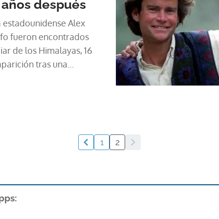
 años después
a estadounidense Alex
fo fueron encontrados
ar de los Himalayas, 16
parición tras una
1
2
pps: