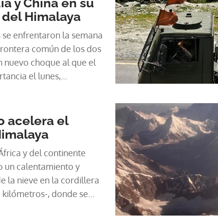
ia y China en su
 del Himalaya
s se enfrentaron la semana
frontera común de los dos
n nuevo choque al que el
rtancia el lunes,
.
o acelera el
Himalaya
frica y del continente
o un calentamiento y
 la nieve en la cordillera
 kilómetros-, donde se
sas de hielo más