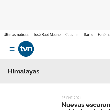
Últimas noticias
José Raúl Mulino
Cepanim
Ifarhu
Fenóme
Ir al contenido
Obrir navegació
Himalayas
25 ENE 2021
Nuevas escaram