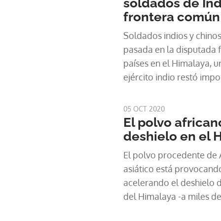
soldados de Ind
frontera común
Soldados indios y chino
pasada en la disputada 
países en el Himalaya, u
ejército indio restó impo
calificándolo de "menor"
05 OCT 2020
El polvo african
deshielo en el 
El polvo procedente de Á
asiático está provocand
acelerando el deshielo de
del Himalaya -a miles de
acumulan una de las ma