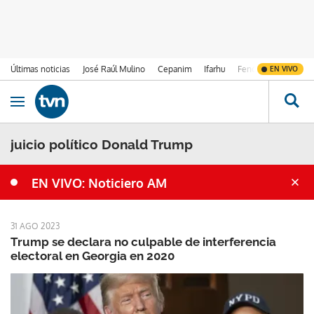
Últimas noticias
José Raúl Mulino
Cepanim
Ifarhu
Fenómeno de El Ni
EN VIVO
Ir al contenido
Obrir navegació
juicio político Donald Trump
EN VIVO: Noticiero AM
31 AGO 2023
Trump se declara no culpable de interferencia
electoral en Georgia en 2020