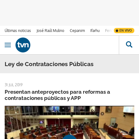
Últimas noticias
José Raúl Mulino
Cepanim
Ifarhu
Fenómeno de El Ni
EN VIVO
Ir al contenido
Obrir navegació
Ley de Contrataciones Públicas
31 JUL 2019
Presentan anteproyectos para reformas a
contrataciones públicas y APP