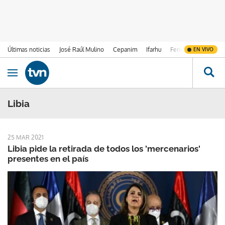
Últimas noticias
José Raúl Mulino
Cepanim
Ifarhu
Fenómeno de El Ni
EN VIVO
Ir al contenido
Obrir navegació
Libia
25 MAR 2021
Libia pide la retirada de todos los 'mercenarios'
presentes en el país