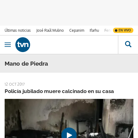
Últimas noticias
José Raúl Mulino
Cepanim
Ifarhu
Fenómeno de El Ni
EN VIVO
Ir al contenido
Obrir navegació
Mano de Piedra
12 OCT 2017
Policía jubilado muere calcinado en su casa