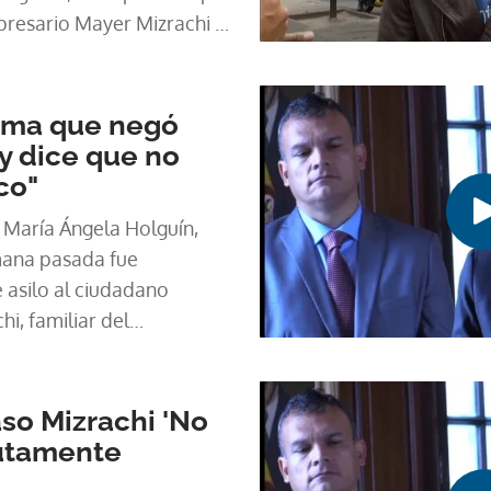
resario Mayer Mizrachi y
or supuestas
trato de instalación de la
a mensajería de los
rma que negó
d.
 y dice que no
co"
 María Ángela Holguín,
mana pasada fue
e asilo al ciudadano
, familiar del
tinelli, y negó que en su
".
so Mizrachi 'No
utamente