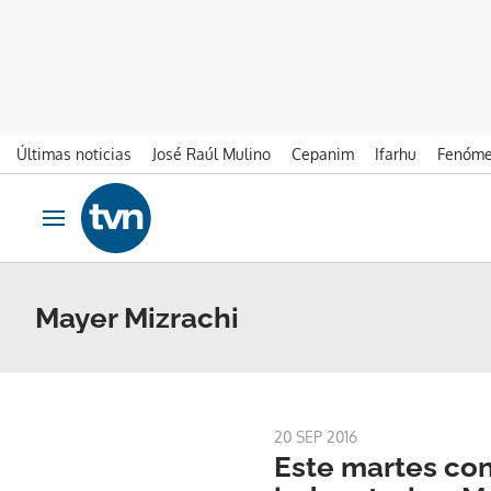
Últimas noticias
José Raúl Mulino
Cepanim
Ifarhu
Fenóme
Ir al contenido
Obrir navegació
Mayer Mizrachi
20 SEP 2016
Este martes co