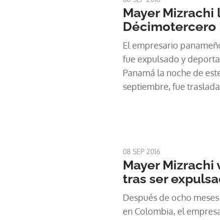
pública.
Mayer Mizrachi 
Décimotercero 
El empresario panameño
fue expulsado y deport
Panamá la noche de este
septiembre, fue traslad
jueves al Juzgado Décim
08 SEP 2016
Mayer Mizrachi 
tras ser expuls
Después de ocho meses 
en Colombia, el empresa