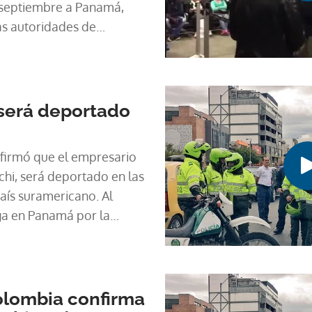
 septiembre a Panamá,
as autoridades de
s.
 será deportado
firmó que el empresario
i, será deportado en las
aís suramericano. Al
iga en Panamá por la
itos contra la
or los contratos para la
s de protección de
olombia confirma