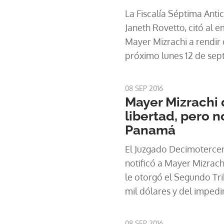
La Fiscalía Séptima Anti
Janeth Rovetto, citó al
Mayer Mizrachi a rendir 
próximo lunes 12 de sep
proceso penal por lavad
08 SEP 2016
Mayer Mizrachi
libertad, pero n
Panamá
El Juzgado Decimotercer
notificó a Mayer Mizrach
le otorgó el Segundo Tr
mil dólares y del impedi
dentro del proceso que s
comisión del delito cont
08 SEP 2016