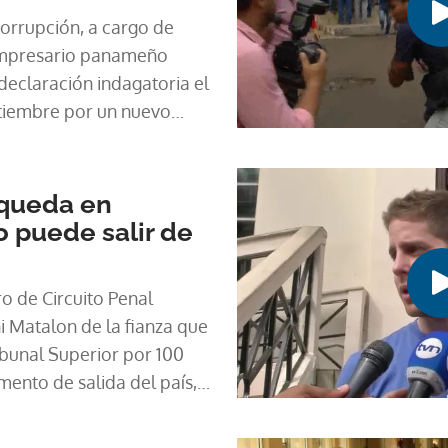
corrupción, a cargo de
 empresario panameño
declaración indagatoria el
tiembre por un nuevo
o de dinero.
 queda en
o puede salir de
o de Circuito Penal
i Matalon de la fianza que
ibunal Superior por 100
mento de salida del país,
e le sigue por la presunta
ra la administración