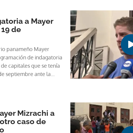
atoria a Mayer
 19 de
ario panameño Mayer
rogramación de indagatoria
de capitales que se tenía
 de septiembre ante la
pción, Janeth Rovetto.
Mayer Mizrachi a
 otro caso de
ro