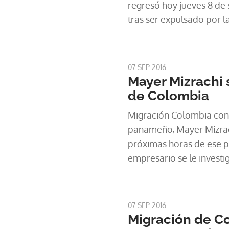
regresó hoy jueves 8 de
tras ser expulsado por l
Migración del vecino paí
07 SEP 2016
Mayer Mizrachi
de Colombia
Migración Colombia con
panameño, Mayer Mizrach
próximas horas de ese p
empresario se le invest
presunta comisión de del
administración pública p
instalación de programa
07 SEP 2016
mensajería móvil.
Migración de C