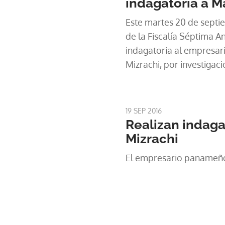
indagatoria a M
Este martes 20 de septi
de la Fiscalía Séptima An
indagatoria al empresa
Mizrachi, por investigaci
Público (MP), relacionad
delito de blanqueo de ca
19 SEP 2016
Realizan indaga
Mizrachi
El empresario panameñ