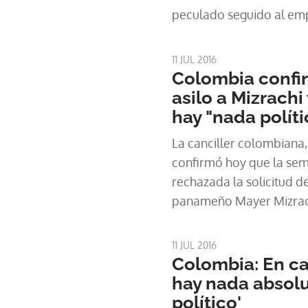
peculado seguido al emp
otras cuatro personas p
irregularidades en el con
11 JUL 2016
plataforma Criptext par
Colombia confi
estamentos de segurida
asilo a Mizrachi
hay "nada políti
La canciller colombiana,
confirmó hoy que la se
rechazada la solicitud d
panameño Mayer Mizrachi
expresidente Ricardo Mar
caso haya "nada político
11 JUL 2016
Colombia: En ca
hay nada absol
político'