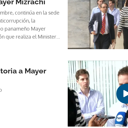
ayer Mizrachi
embre, continúa en la sede
ticorrupción, la
rio panameño Mayer
ón que realiza el Ministerio
a a la posible comisión del
pitales.
toria a Mayer
o