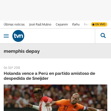
Últimas noticias
José Raúl Mulino
Cepanim
Ifarhu
Fenómeno de El Ni
EN VIVO
Ir al contenido
Obrir navegació
memphis depay
06 SEP 2018
Holanda vence a Perú en partido amistoso de
despedida de Sneijder