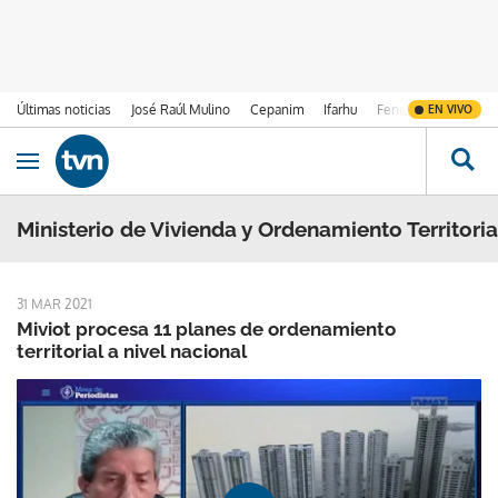
Últimas noticias
José Raúl Mulino
Cepanim
Ifarhu
Fenómeno de El Ni
EN VIVO
Ir al contenido
Obrir navegació
Ministerio de Vivienda y Ordenamiento Territoria
31 MAR 2021
Miviot procesa 11 planes de ordenamiento
territorial a nivel nacional