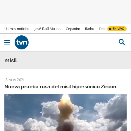
Últimas noticias
José Raúl Mulino
Cepanim
Ifarhu
Fenómeno de El Ni
EN VIVO
Ir al contenido
Obrir navegació
misil
18 NOV 2021
Nueva prueba rusa del misil hipersónico Zircon