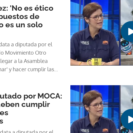
: 'No es ético
 puestos de
 es un solo
ata a diputada por el
tido Movimiento Otro
llegar a la Asamblea
ar' y hacer cumplir las
cumplen, que son legislar,
, además de otras
putado por MOCA:
deben cumplir
nes
s
ata a diputada por el