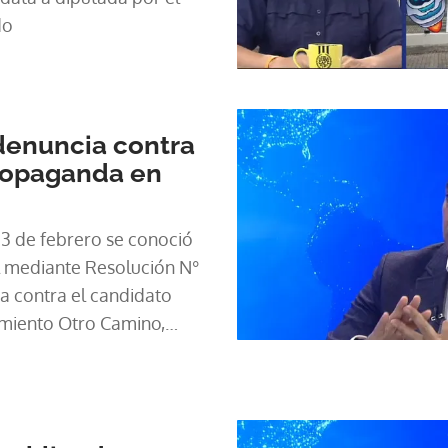
ido
denuncia contra
ropaganda en
 3 de febrero se conoció
l mediante Resolución N°
a contra el candidato
imiento Otro Camino,
a propaganda electoral,
 Instagram . La denuncia
bogado Javier Rodríguez,
didato presidencial por el