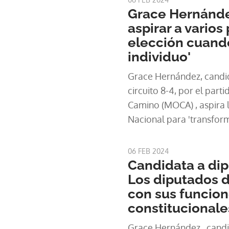
Grace Hernández
aspirar a varios
elección cuando
individuo'
Grace Hernández, candid
circuito 8-4, por el par
Camino (MOCA) , aspira 
Nacional para 'transform
funciones que hoy no se 
fiscalizar y representar
06 FEB 2024
administrativas.
Candidata a di
Los diputados 
con sus funcio
constitucionale
Grace Hernández, candid