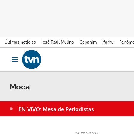
Últimas noticias
José Raúl Mulino
Cepanim
Ifarhu
Fenóme
Ir al contenido
Obrir navegació
Moca
EN VIVO: Mesa de Periodistas
06 FEB 2024