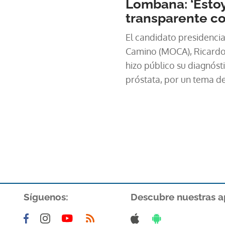
Lombana: ‘Estoy
partido Cambio Democrá
transparente co
El candidato presidenci
Camino (MOCA), Ricardo
hizo público su diagnóst
próstata, por un tema de
población.
Síguenos:
Descubre nuestras a