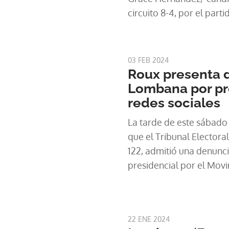
circuito 8-4, por el part
03 FEB 2024
Roux presenta 
Lombana por p
redes sociales
La tarde de este sábado
que el Tribunal Electora
122, admitió una denunci
presidencial por el Mov
Ricardo Lombana por un
colgada en su cuenta de
fue presentada por el a
22 ENE 2024
apoderado legal del can