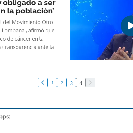
 obligado a ser
tico (CD), Rómulo Roux .
n la población’
al del Movimiento Otro
 Lombana , afirmó que
ico de cáncer en la
 t ransparencia ante la
1
2
3
4
pps: