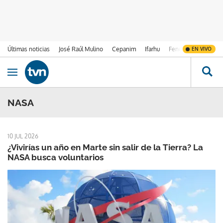
Últimas noticias
José Raúl Mulino
Cepanim
Ifarhu
Fenómeno de El Ni
EN VIVO
Ir al contenido
Obrir navegació
NASA
10 JUL 2026
¿Vivirías un año en Marte sin salir de la Tierra? La
NASA busca voluntarios