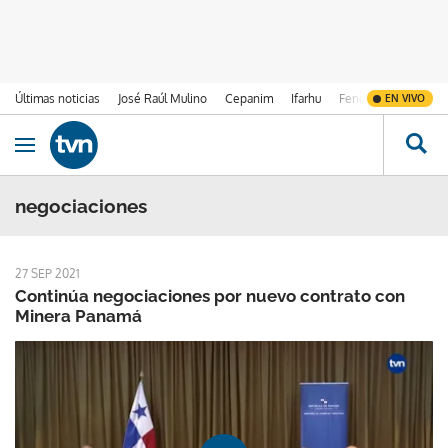
Últimas noticias
José Raúl Mulino
Cepanim
Ifarhu
Fenómeno de El Ni
EN VIVO
Ir al contenido
Obrir navegació
negociaciones
27 SEP 2021
Continúa negociaciones por nuevo contrato con
Minera Panamá