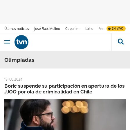
Últimas noticias
José Raúl Mulino
Cepanim
Ifarhu
Fenómeno de El Ni
EN VIVO
Ir al contenido
Obrir navegació
Olimpiadas
18 JUL 2024
Boric suspende su participación en apertura de los
JJOO por ola de criminalidad en Chile