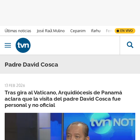
Últimas noticias
José Raúl Mulino
Cepanim
Ifarhu
Fenómeno de El Ni
EN VIVO
Ir al contenido
Obrir navegació
Padre David Cosca
13 FEB 2026
Tras gira al Vaticano, Arquidiócesis de Panamá
aclara que la visita del padre David Cosca fue
personal y no oficial