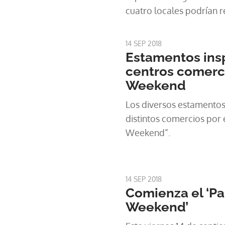
cuatro locales podrían r
de la Autoridad de Prot
Defensa de la Libre Com
14 SEP 2018
debido a ciertas irregula
Estamentos ins
centros comerci
Weekend
Los diversos estamentos 
distintos comercios por
Weekend”.
14 SEP 2018
Comienza el ‘P
Weekend’