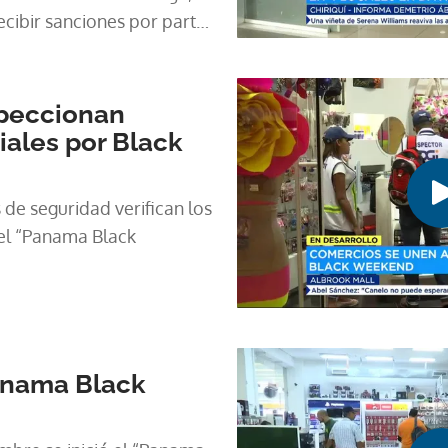
ecibir sanciones por parte
ección al Consumidor y
petencia (Acodeco),
ridades.
peccionan
ales por Black
de seguridad verifican los
 el “Panama Black
anama Black