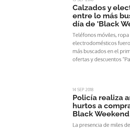
Calzados y elec
entre lo más bu
día de 'Black 
Teléfonos móviles, ropa
electrodomésticos fueron
más buscados en el prim
ofertas y descuentos “
que se realiza hasta est
septiembre.
14 SEP 2018
Policía realiza 
hurtos a compra
Black Weekend
La presencia de miles 