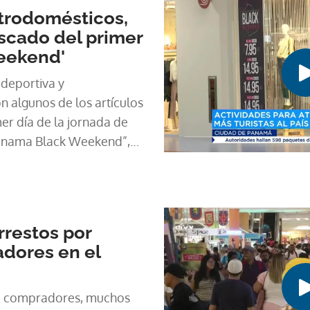
trodomésticos,
scado del primer
Weekend'
 deportiva y
 algunos de los artículos
er día de la jornada de
Panama Black Weekend”,
e domingo 16 de
arrestos por
dores en el
de compradores, muchos