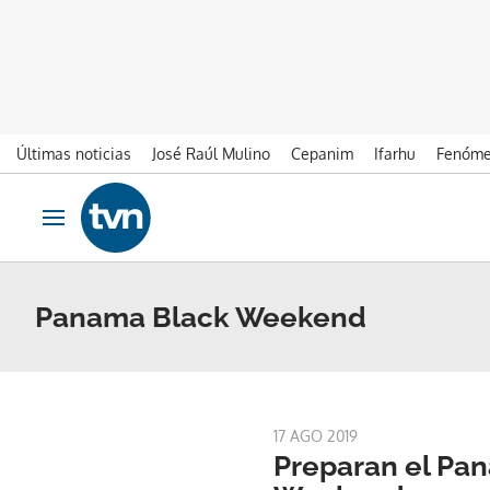
Últimas noticias
José Raúl Mulino
Cepanim
Ifarhu
Fenóme
Ir al contenido
Obrir navegació
Panama Black Weekend
17 AGO 2019
Preparan el Pa