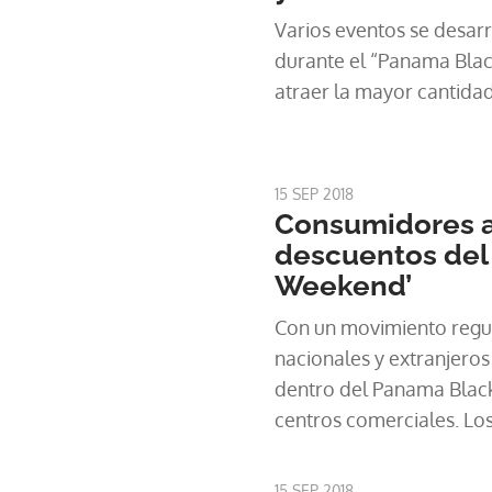
Varios eventos se desar
durante el “Panama Blac
atraer la mayor cantidad 
15 SEP 2018
Consumidores 
descuentos del
Weekend’
Con un movimiento regu
nacionales y extranjero
dentro del Panama Blac
centros comerciales. Los
ofertas se notan en los 
electrodomésticos.
15 SEP 2018