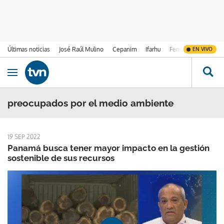
Últimas noticias
José Raúl Mulino
Cepanim
Ifarhu
Fenómeno de El Ni
EN VIVO
Ir al contenido
Obrir navegació
preocupados por el medio ambiente
19 SEP 2022
Panamá busca tener mayor impacto en la gestión
sostenible de sus recursos