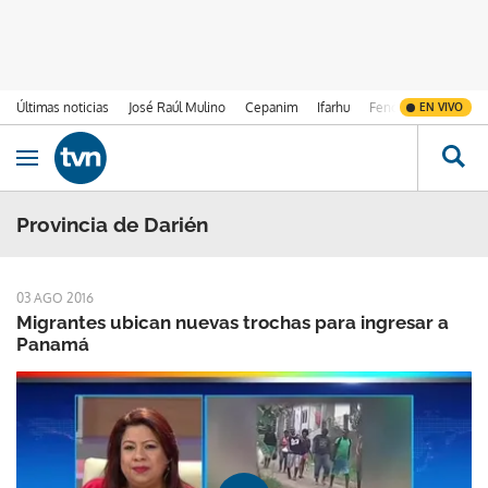
Últimas noticias
José Raúl Mulino
Cepanim
Ifarhu
Fenómeno de El Ni
EN VIVO
Ir al contenido
Obrir navegació
Provincia de Darién
03 AGO 2016
Migrantes ubican nuevas trochas para ingresar a
Panamá