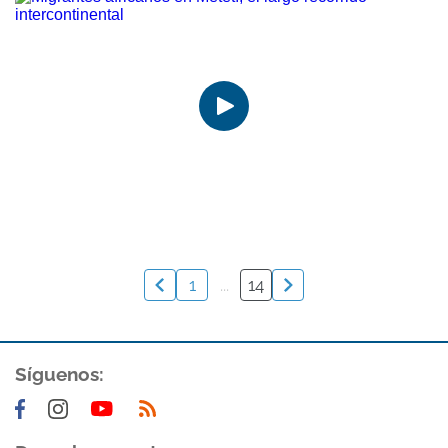
1
...
14
Síguenos: