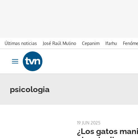
Últimas noticias
José Raúl Mulino
Cepanim
Ifarhu
Fenóme
Ir al contenido
Obrir navegació
psicologia
19 JUN 2025
¿Los gatos man