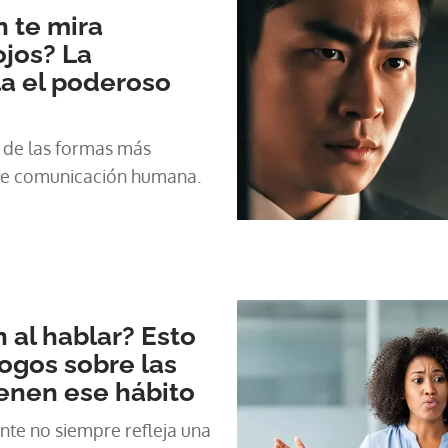
n te mira
ojos? La
la el poderoso
a de las formas más
 de comunicación humana.
 al hablar? Esto
logos sobre las
enen ese hábito
nte no siempre refleja una