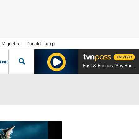
n Miguelito
Donald Trump
EN VIVO
ENIDOS ESPECIALES
NOVELAS
PROGRAMAS
GENTE TVN
PROG
Fast & Furious: Spy Racers