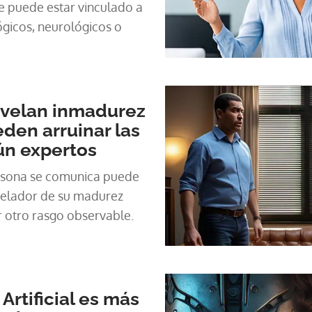
e puede estar vinculado a
ógicos, neurológicos o
evelan inmadurez
den arruinar las
ún expertos
rsona se comunica puede
velador de su madurez
 otro rasgo observable.
 Artificial es más