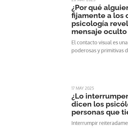
¿Por qué alguie
fijamente a los 
psicología reve
mensaje oculto
El contacto visual es un
poderosas y primitivas
17 MAY 2025
¿Lo interrumpen
dicen los psicó
personas que ti
Interrumpir reiteradame