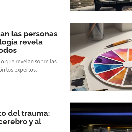
an las personas
logía revela
odos
lo que revelan sobre las
ún los expertos.
to del trauma:
cerebro y al