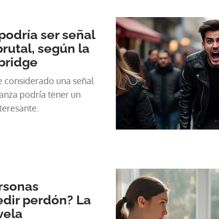
un servicio gratuito y
podría ser señal
rutal, según la
bridge
ue considerado una señal
anza podría tener un
teresante.
rsonas
edir perdón? La
vela