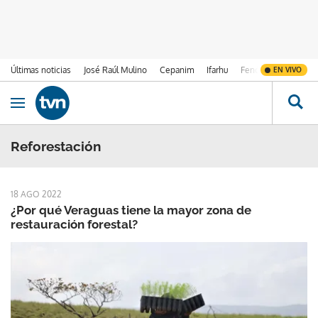
Últimas noticias
José Raúl Mulino
Cepanim
Ifarhu
Fenómeno de El Ni
EN VIVO
Ir al contenido
Obrir navegació
Reforestación
18 AGO 2022
¿Por qué Veraguas tiene la mayor zona de
restauración forestal?