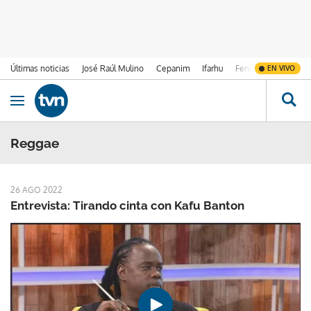
Últimas noticias
José Raúl Mulino
Cepanim
Ifarhu
Fenómeno de El Ni
EN VIVO
Ir al contenido
Obrir navegació
Reggae
26 AGO 2022
Entrevista: Tirando cinta con Kafu Banton