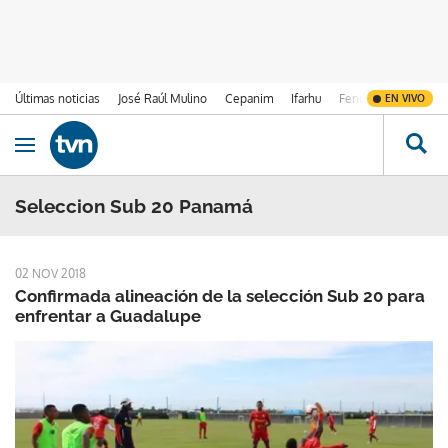
Últimas noticias
José Raúl Mulino
Cepanim
Ifarhu
Fenómeno de El Ni
EN VIVO
Ir al contenido
Obrir navegació
Seleccion Sub 20 Panamá
02 NOV 2018
Confirmada alineación de la selección Sub 20 para
enfrentar a Guadalupe