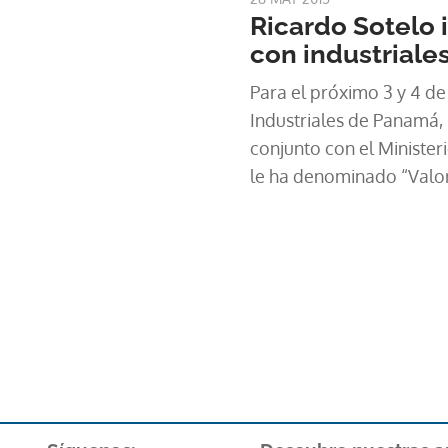
Ricardo Sotelo 
con industrial
Para el próximo 3 y 4 de 
Industriales de Panamá, 
conjunto con el Minister
le ha denominado “Valor
los Residuos sólidos: op
la industria”. Invitación 
hizo el presidente del Si
Panamá (SIP), Ricardo S