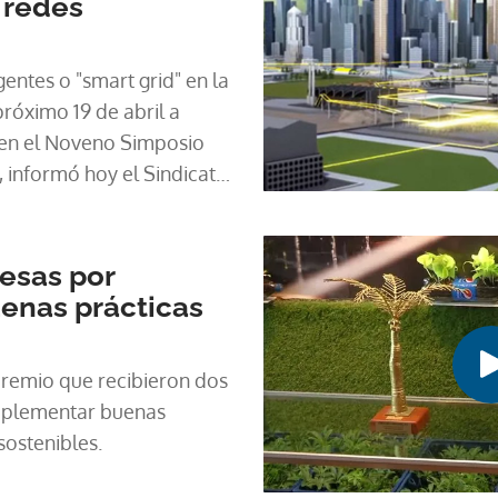
 redes
gentes o "smart grid" en la
próximo 19 de abril a
 en el Noveno Simposio
, informó hoy el Sindicato
á (SIP).
esas por
enas prácticas
premio que recibieron dos
mplementar buenas
sostenibles.