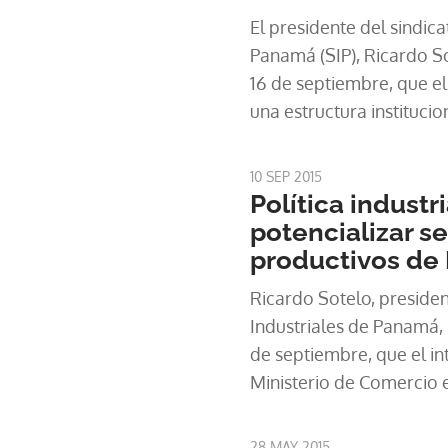
El presidente del sindica
Panamá (SIP), Ricardo So
16 de septiembre, que e
una estructura instituc
y otorgue valor agregado
productivos del país.
10 SEP 2015
Política industr
potencializar s
productivos de
Ricardo Sotelo, presiden
Industriales de Panamá, 
de septiembre, que el in
Ministerio de Comercio e 
impulsar una política ind
los sectores productivos 
28 MAY 2015