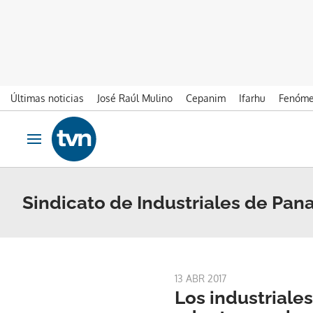
Últimas noticias
José Raúl Mulino
Cepanim
Ifarhu
Fenóme
Ir al contenido
Obrir navegació
Sindicato de Industriales de Pan
13 ABR 2017
Los industriale