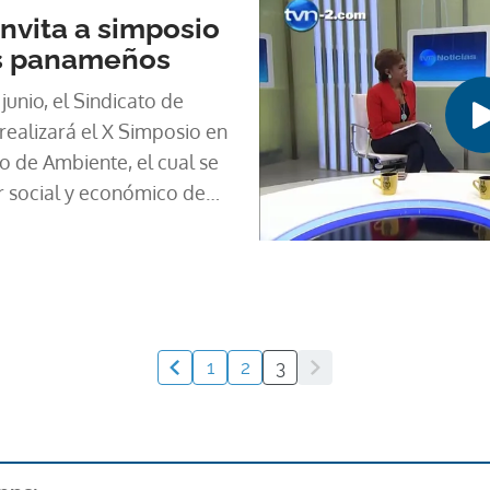
invita a simposio
es panameños
junio, el Sindicato de
realizará el X Simposio en
io de Ambiente, el cual se
 social y económico de
ortunidades y retos para
a participar del evento que
ndicato de Industriales de
otelo.
1
2
3