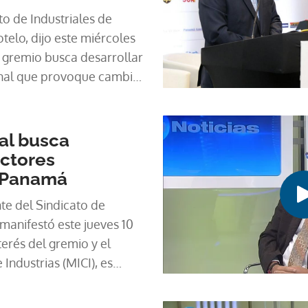
to de Industriales de
telo, dijo este miércoles
l gremio busca desarrollar
ional que provoque cambios
 a los sectores
ial busca
ectores
 Panamá
te del Sindicato de
manifestó este jueves 10
terés del gremio y el
Industrias (MICI), es
ustrial que potencialice
del país.