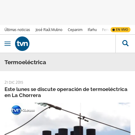
Últimas noticias
José Raúl Mulino
Cepanim
Ifarhu
Fenómeno de El Ni
EN VIVO
Ir al contenido
Obrir navegació
Termoeléctrica
21 DIC 2015
Este lunes se discute operación de termoeléctrica
en La Chorrera