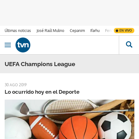
Últimas noticias
José Raúl Mulino
Cepanim
Ifarhu
Fenómeno de El Ni
EN VIVO
Ir al contenido
Obrir navegació
UEFA Champions League
30 AGO 2019
Lo ocurrido hoy en el Deporte