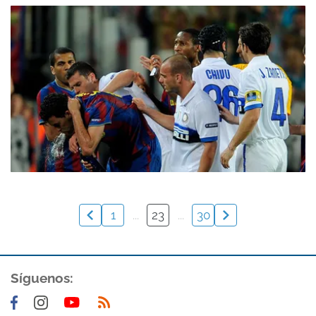
1
...
23
...
30
Síguenos: