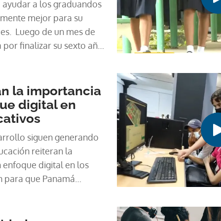
a ayudar a los graduandos
mente mejor para su
ades. Luego de un mes de
 por finalizar su sexto año
on sus maestros para los
ente temor de su ingreso a
oco a poco estudiantes en
an la importancia
á retornan a la
ue digital en
ue aún le hace falta lo
ativos
sico, y general para
sarrollo siguen generando
ersidad. Son dudas que
cación reiteran la
s, ¿estarán preparados?
 enfoque digital en los
n para que Panamá
les que el mercado laboral
rtificial, big data,
 son algunos de los