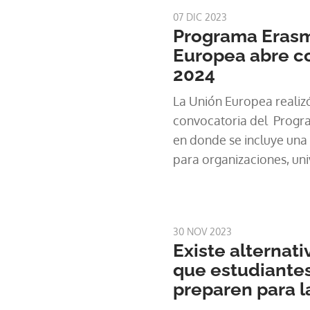
07 DIC 2023
Programa Erasm
Europea abre c
2024
La Unión Europea realizó
convocatoria del Progr
en donde se incluye una
para organizaciones, uni
en diferentes acciones c
miembros de la Unión Eur
conocer la Cancillería d
30 NOV 2023
Existe alternati
que estudiante
preparen para l