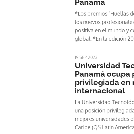
Panamá
sin olvidar la importanci
*Los premios "Huellas de
tecnológicas. Gonzalo 
los nuevos profesionales
humanista" sostuvo que 
positiva en el mundo y co
casos curiosos donde to
global. *En la edición 20
psicología social, sociol
postulaciones, dando co
historia del arte y huma
ganadores en las 5 ca
19 SEP 2023
Universidad Te
Panamá ocupa p
privilegiada en
internacional
La Universidad Tecnoló
una posición privilegiada
mejores universidades de
Caribe (QS Latin Americ