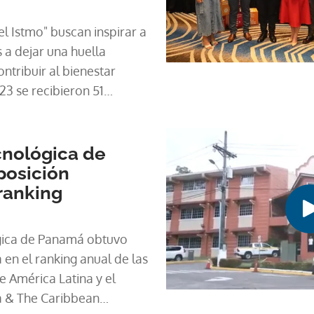
a de las habilidades
l Istmo" buscan inspirar a
Redondo, de CEU "enfoque
 a dejar una huella
se ha encontrado con
ntribuir al bienestar
do lo que es la carga de
23 se recibieron 51
ogía, estudios incluso de
mo resultados a 10
nidades, está muy en boga.
cnológica de
osición
 ranking
gica de Panamá obtuvo
 en el ranking anual de las
 América Latina y el
a & The Caribbean