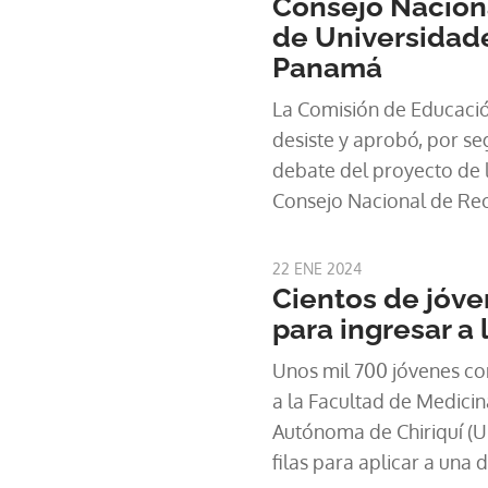
Consejo Nacion
de Universidade
Panamá
La Comisión de Educación
desiste y aprobó, por se
debate del proyecto de l
Consejo Nacional de Rec
Oficiales de Panamá" , 
declarada inexequible po
22 ENE 2024
año pasado.
Cientos de jóven
para ingresar a 
Unos mil 700 jóvenes co
a la Facultad de Medicin
Autónoma de Chiriquí (Un
filas para aplicar a una 