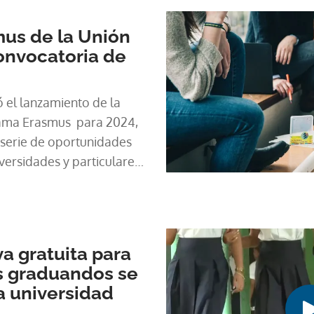
us de la Unión
onvocatoria de
 el lanzamiento de la
ama Erasmus para 2024,
 serie de oportunidades
versidades y particulares
on los 33 Estados
opea, así lo dio a
e Panamá .
va gratuita para
s graduandos se
a universidad