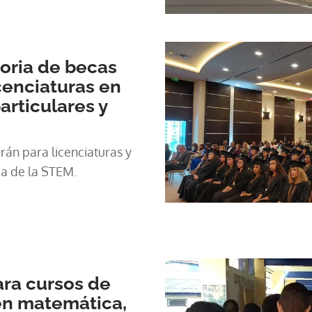
 el centro de estudios
, según informaron las
ivas, solo hay 300 cupos
oria de becas
cenciaturas en
articulares y
rán para licenciaturas y
ea de la STEM.
ara cursos de
en matemática,