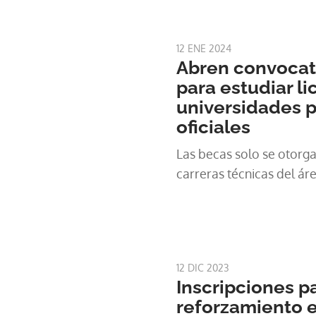
universitarias que ofrece
superiores. Sin embargo
autoridades administrat
12 ENE 2024
disponibles.
Abren convocat
para estudiar li
universidades p
oficiales
Las becas solo se otorga
carreras técnicas del ár
12 DIC 2023
Inscripciones p
reforzamiento 