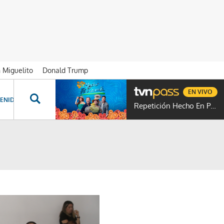
n Miguelito
Donald Trump
EN VIVO
ENIDOS ESPECIALES
NOVELAS
PROGRAMAS
GENTE TVN
PROG
Repetición Hecho En Panamá