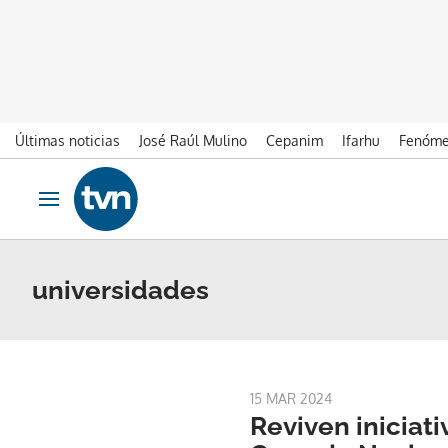
Últimas noticias
José Raúl Mulino
Cepanim
Ifarhu
Fenóme
Ir al contenido
Obrir navegació
universidades
15 MAR 2024
Reviven iniciati