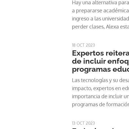
Hay una alternativa par
a prepararse académica
ingreso a las universid
perder clases, Alexa esta
y está en coordinación c
trabajos finales, pero si
18 OCT 2023
la educación superior. P
Expertos reiter
la Universidad de Panam
de incluir enfoq
presencialidad Asegura q
programas educ
que vendría siendo lo bá
Las tecnologías y su de
cuando esté en una univ
impacto, expertos en edu
tienen varios graduando
importancia de incluir un
programas de formació
gradué a los profesiona
demanda. La inteligencia a
13 OCT 2023
blockchain y metaverso,