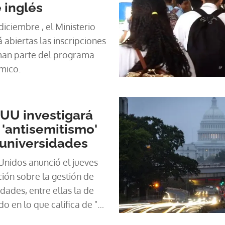
e inglés
iciembre , el Ministerio
abiertas las inscripciones
man parte del programa
mico.
UU investigará
'antisemitismo'
 universidades
Unidos anunció el jueves
ción sobre la gestión de
idades, entre ellas la de
o en lo que califica de "
" en sus campus.