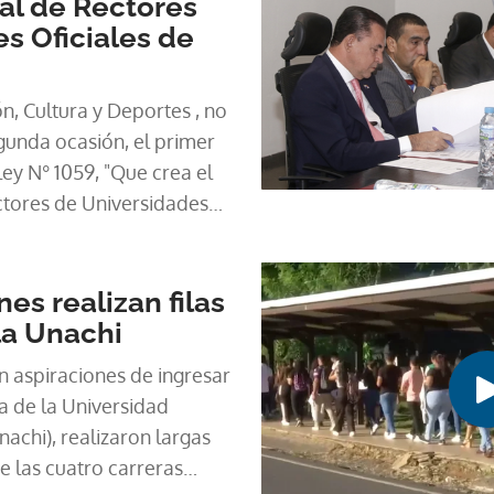
al de Rectores
s Oficiales de
, Cultura y Deportes , no
gunda ocasión, el primer
ey N° 1059, "Que crea el
tores de Universidades
normativa que fue
r el Órgano Ejecutivo el
es realizan filas
la Unachi
n aspiraciones de ingresar
a de la Universidad
achi), realizaron largas
de las cuatro carreras