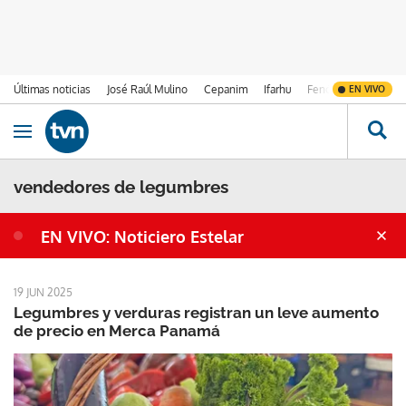
Últimas noticias
José Raúl Mulino
Cepanim
Ifarhu
Fenómeno de El Ni
EN VIVO
Ir al contenido
Obrir navegació
vendedores de legumbres
EN VIVO: Noticiero Estelar
19 JUN 2025
Legumbres y verduras registran un leve aumento
de precio en Merca Panamá