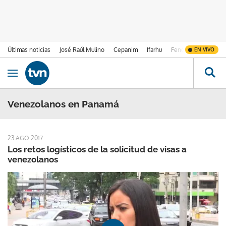
Últimas noticias
José Raúl Mulino
Cepanim
Ifarhu
Fenómeno de El Ni
EN VIVO
Ir al contenido
Obrir navegació
Venezolanos en Panamá
23 AGO 2017
Los retos logísticos de la solicitud de visas a
venezolanos