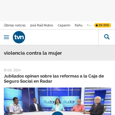
Últimas noticias
José Raúl Mulino
Cepanim
Ifarhu
Fenómeno de El Ni
EN VIVO
Ir al contenido
Obrir navegació
violencia contra la mujer
01 DIC 2024
Jubilados opinan sobre las reformas a la Caja de
Seguro Social en Radar