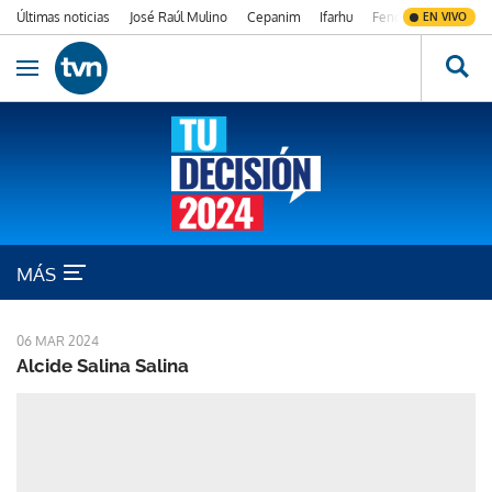
Últimas noticias
José Raúl Mulino
Cepanim
Ifarhu
Fenómeno de El Ni
EN VIVO
Ir al contenido
Obrir navegació
Cambio Democrático
MÁS
06 MAR 2024
Alcide Salina Salina