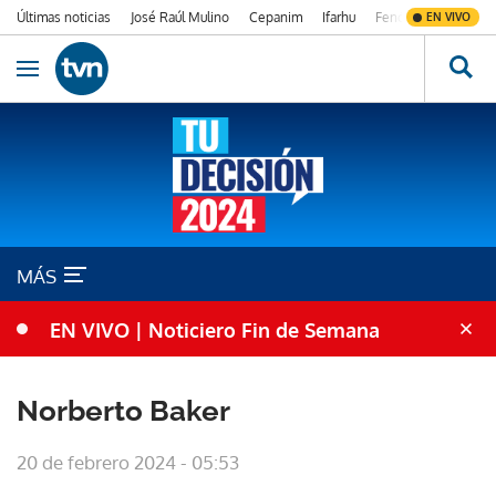
Últimas noticias
José Raúl Mulino
Cepanim
Ifarhu
Fenómeno de El Ni
EN VIVO
Ir al contenido
Obrir navegació
MÁS
EN VIVO | Noticiero Fin de Semana
Norberto Baker
20 de febrero 2024 - 05:53