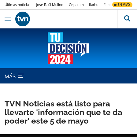
Últimas noticias
José Raúl Mulino
Cepanim
Ifarhu
Fenómeno de El Ni
EN VIVO
Ir al contenido
Obrir navegació
MÁS
ELECCIONES PANAMÁ
TVN Noticias está listo para
llevarte 'información que te da
poder' este 5 de mayo