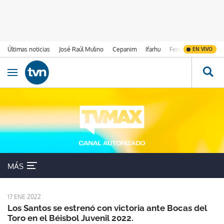
Últimas noticias
José Raúl Mulino
Cepanim
Ifarhu
Fenómeno de El Ni
EN VIVO
Ir al contenido
Obrir navegació
Bocas del Toro
MÁS
17 ENE 2022
Los Santos se estrenó con victoria ante Bocas del
Toro en el Béisbol Juvenil 2022.