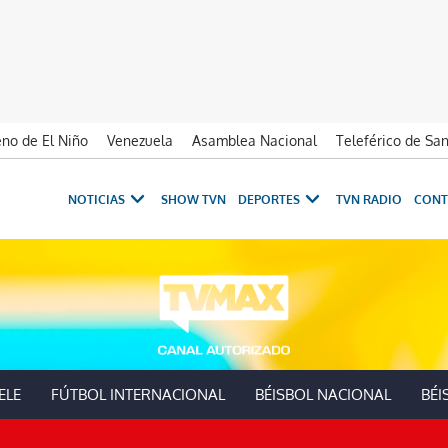
no de El Niño
Venezuela
Asamblea Nacional
Teleférico de Sa
NOTICIAS
SHOW TVN
DEPORTES
TVN RADIO
CONT
 Oeste
ELE
FÚTBOL INTERNACIONAL
BÉISBOL NACIONAL
BÉI