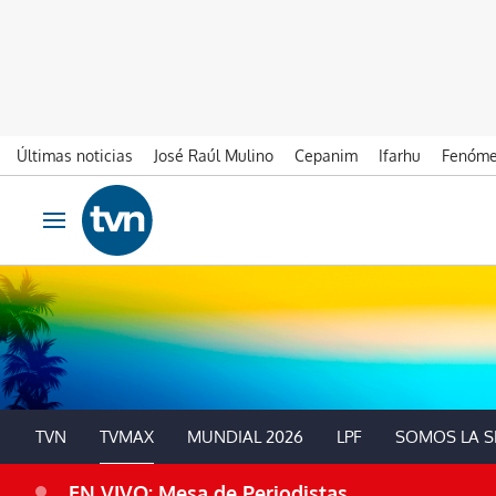
Últimas noticias
José Raúl Mulino
Cepanim
Ifarhu
Fenóme
Ir al contenido
Obrir navegació
Panamá
TVN
TVMAX
MUNDIAL 2026
LPF
SOMOS LA S
EN VIVO: Mesa de Periodistas