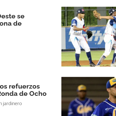
Oeste se
zona de
los refuerzos
 Ronda de Ocho
n jardinero