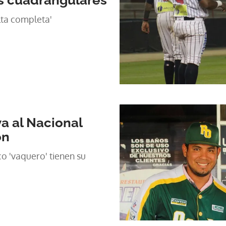
s cuadrangulares
s de 'vuelta completa'
a al Nacional
ón
co 'vaquero' tienen su