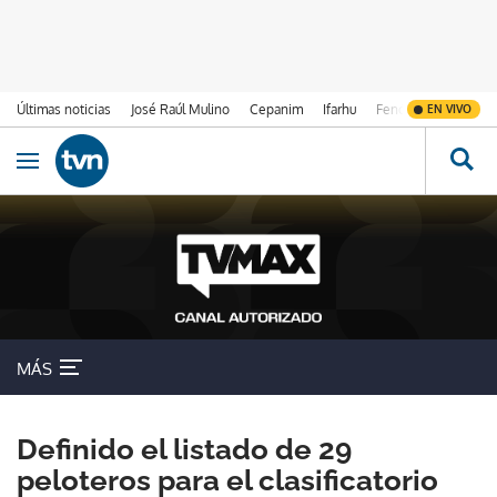
Últimas noticias
José Raúl Mulino
Cepanim
Ifarhu
Fenómeno de El Ni
EN VIVO
Ir al contenido
Obrir navegació
MÁS
Definido el listado de 29
peloteros para el clasificatorio