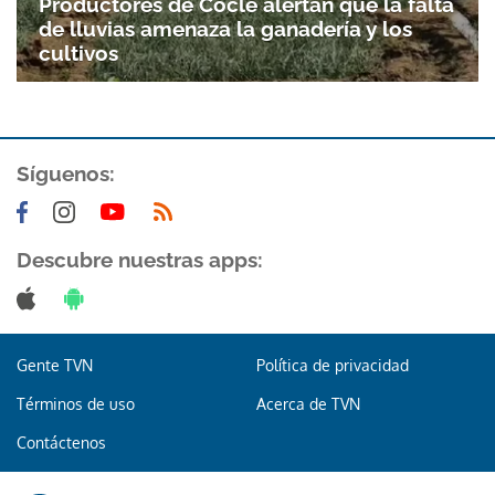
Gracias por suscribirte a nuestro boletín.
Productores de Coclé alertan que la falta
de lluvias amenaza la ganadería y los
cultivos
ACEPTAR
Síguenos:
Descubre nuestras apps:
Gente TVN
Política de privacidad
Términos de uso
Acerca de TVN
Contáctenos