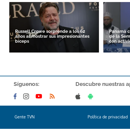
Russell Crowe sorprende a los 62
Panamá ce
años al mostrar sus impresionantes
de la Sem
bíceps
con activ
Síguenos:
Descubre nuestras a
Gente TVN
Política de privacidad