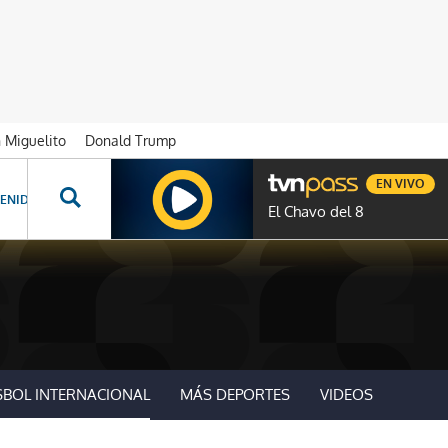
n Miguelito
Donald Trump
EN VIVO
ENIDOS ESPECIALES
NOVELAS
PROGRAMAS
GENTE TVN
PROG
El Chavo del 8
SBOL INTERNACIONAL
MÁS DEPORTES
VIDEOS