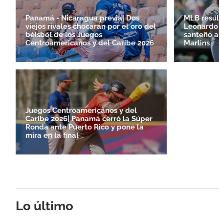
Panamá - Nicaragua previa| Dos
MLB resul
viejos rivales chocarán por el oro del
Leonardo 
béisbol de los Juegos
santeño a
Centroamericanos y del Caribe 2026
Marlins
Juegos Centroamericanos y del
Caribe 2026| Panamá cerró la Súper
Ronda ante Puerto Rico y pone la
mira en la final
Lo último