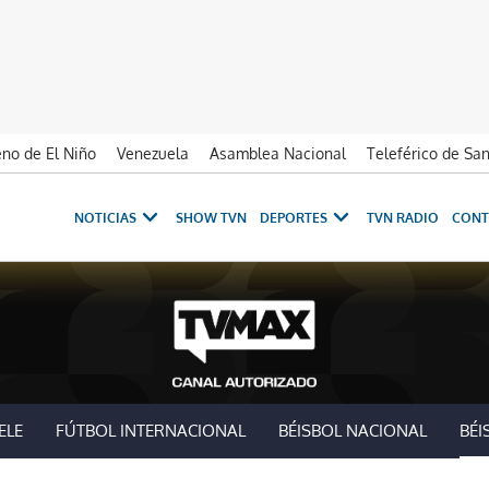
no de El Niño
Venezuela
Asamblea Nacional
Teleférico de Sa
NOTICIAS
SHOW TVN
DEPORTES
TVN RADIO
CONT
ELE
FÚTBOL INTERNACIONAL
BÉISBOL NACIONAL
BÉI