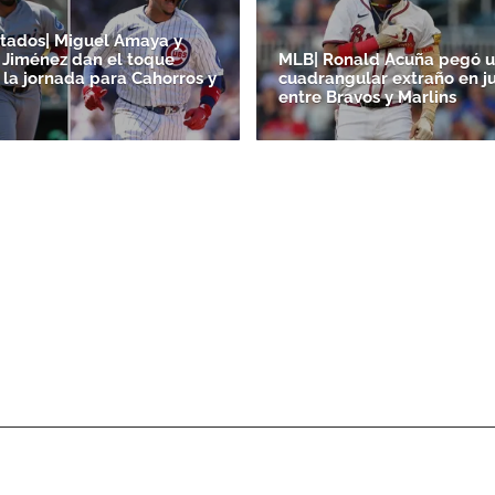
tados| Miguel Amaya y
Jiménez dan el toque
MLB| Ronald Acuña pegó 
 la jornada para Cahorros y
cuadrangular extraño en j
entre Bravos y Marlins