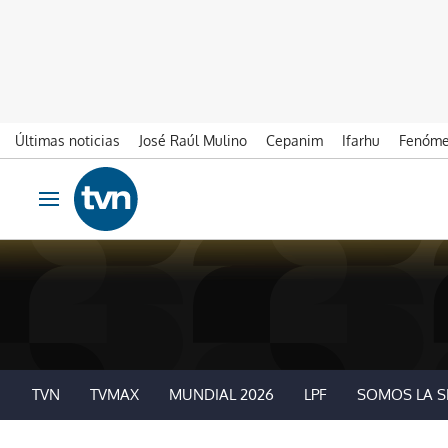
Últimas noticias
José Raúl Mulino
Cepanim
Ifarhu
Fenóme
Ir al contenido
Obrir navegació
TVN
TVMAX
MUNDIAL 2026
LPF
SOMOS LA S