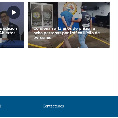
a edición
Condenan a 14 años de prisión a
Abiertos
ocho personas por tráfico ilícito de
s
personas
N
Contáctenos