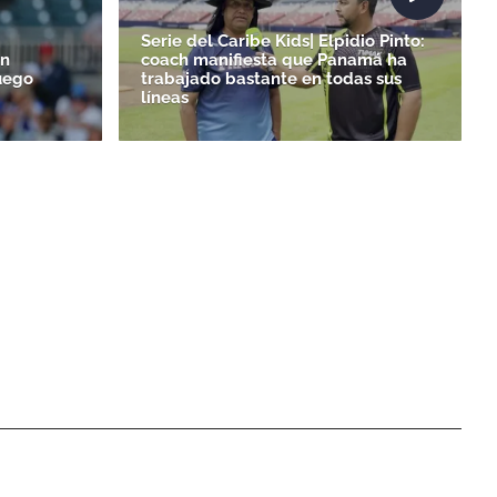
Serie del Caribe Kids| Elpidio Pinto:
un
coach manifiesta que Panamá ha
uego
trabajado bastante en todas sus
líneas