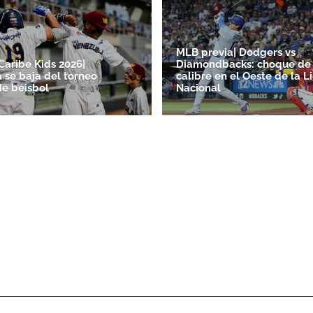
MLB previa| Dodgers vs
Caribe Kids 2026|
Diamondbacks: choque de 
 se baja del torneo
calibre en el Oeste de la L
de béisbol
Nacional