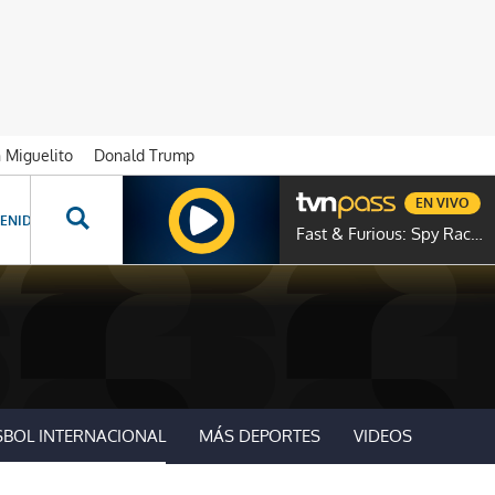
n Miguelito
Donald Trump
EN VIVO
ENIDOS ESPECIALES
NOVELAS
PROGRAMAS
GENTE TVN
PROG
Fast & Furious: Spy Racers
SBOL INTERNACIONAL
MÁS DEPORTES
VIDEOS