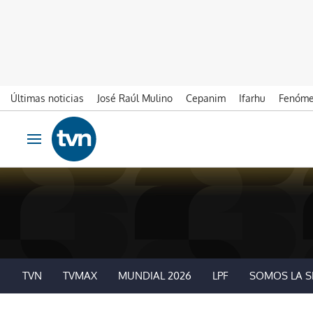
Últimas noticias
José Raúl Mulino
Cepanim
Ifarhu
Fenóme
Ir al contenido
Obrir navegació
TVN
TVMAX
MUNDIAL 2026
LPF
SOMOS LA S