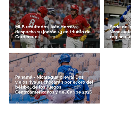
MLB resultados| Iván Herrera
Serie del 
despacha su jonrón 13 en triunfo de
Venezuela
Cardenales
regional 
Panamá - Nicaragua previa| Dos
viejos rivales chocarán por el oro del
béisbol de los Juegos
Centroamericanos y del Caribe 2026