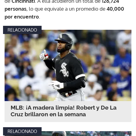
de
Cincinnati
. A ella acudieron un total de
126,724
personas
, lo que equivale a un promedio de
40,000
por encuentro
.
RELACIONADO
MLB: ¡A madera limpia! Robert y De La
Cruz brillaron en la semana
RELACIONADO