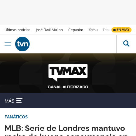
Últimas noticias
José Raúl Mulino
Cepanim
Ifarhu
Fenómeno de El Ni
EN VIVO
Ir al contenido
Obrir navegació
MÁS
FANÁTICOS
MLB: Serie de Londres mantuvo