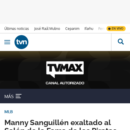
Últimas noticias
José Raúl Mulino
Cepanim
Ifarhu
Fenómeno de El Ni
EN VIVO
Ir al contenido
Obrir navegació
MÁS
MLB
Manny Sanguillén exaltado al