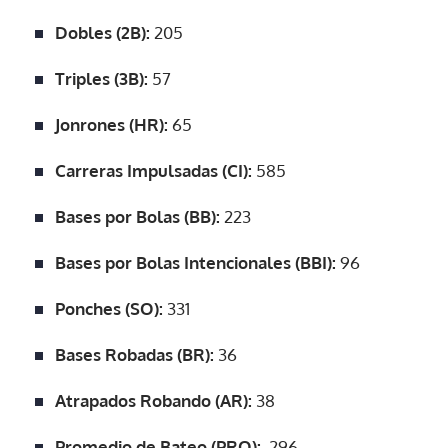
Dobles (2B):
205
Triples (3B):
57
Jonrones (HR):
65
Carreras Impulsadas (CI):
585
Bases por Bolas (BB):
223
Bases por Bolas Intencionales (BBI):
96
Ponches (SO):
331
Bases Robadas (BR):
36
Atrapados Robando (AR):
38
Promedio de Bateo (PRO):
.296