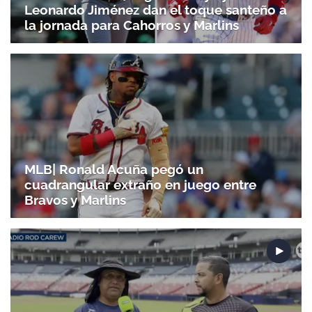
Leonardo Jiménez dan el toque santeño a
la jornada para Cahorros y Marlins
MLB| Ronald Acuña pegó un
cuadrangular extraño en juego entre
Bravos y Marlins