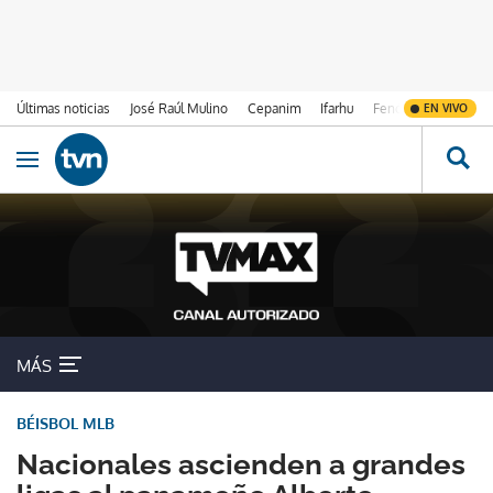
Últimas noticias
José Raúl Mulino
Cepanim
Ifarhu
Fenómeno de El Ni
EN VIVO
Ir al contenido
Obrir navegació
MÁS
BÉISBOL MLB
Nacionales ascienden a grandes