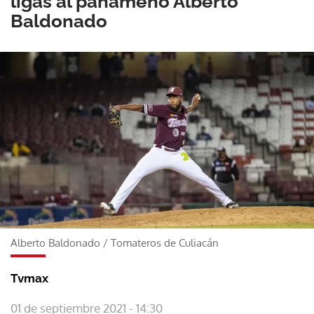
ligas al panameño Alberto
Baldonado
Alberto Baldonado
/
Tomateros de Culiacán
Tvmax
01 de septiembre 2021 - 14:30