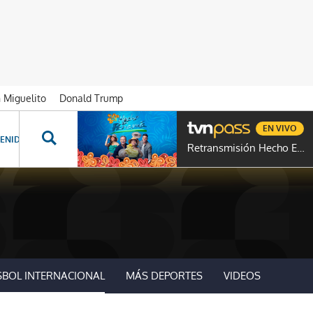
n Miguelito
Donald Trump
EN VIVO
ENIDOS ESPECIALES
NOVELAS
PROGRAMAS
GENTE TVN
PROG
Retransmisión Hecho En Panamá
SBOL INTERNACIONAL
MÁS DEPORTES
VIDEOS