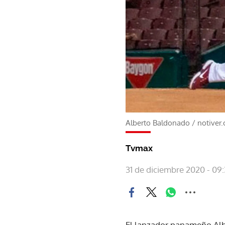
Alberto Baldonado
/
notiver
Tvmax
31 de diciembre 2020 - 09
El lanzador panameño Albe