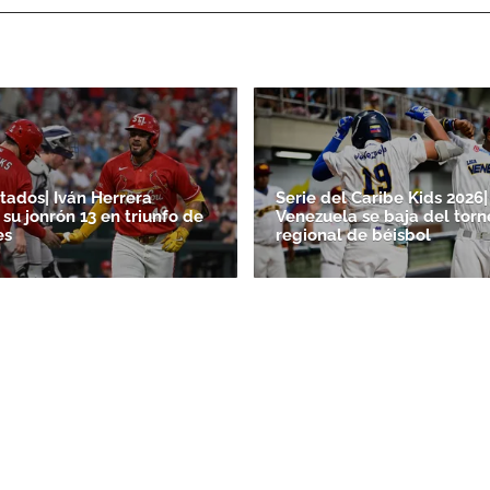
tados| Iván Herrera
Serie del Caribe Kids 2026|
su jonrón 13 en triunfo de
Venezuela se baja del torn
es
regional de béisbol