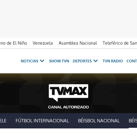
no de El Niño
Venezuela
Asamblea Nacional
Teleférico de Sa
NOTICIAS
SHOW TVN
DEPORTES
TVN RADIO
CONT
ELE
FÚTBOL INTERNACIONAL
BÉISBOL NACIONAL
BÉI