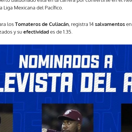
 Liga Mexicana del Pacífico.
ara los
Tomateros de Culiacán
, registra 14
salvamentos
en
zados y su
efectividad
es de 1.35.