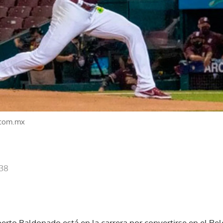
.com.mx
:38
rto Baldonado está en la carrera por convertirse en el Rele