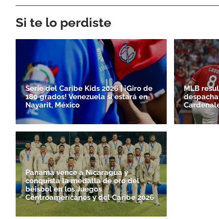
Si te lo perdiste
Serie del Caribe Kids 2026 | ¡Giro de
MLB resul
180 grados! Venezuela sí estará en
despacha 
Nayarit, México
Cardenal
Panamá vence a Nicaragua y
conquista la medalla de oro del
béisbol en los Juegos
Centroamericanos y del Caribe 2026