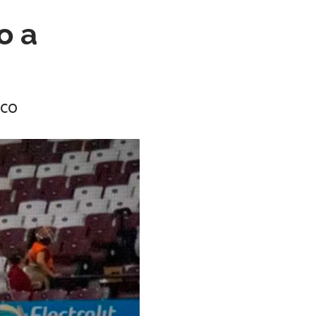
o a
ico