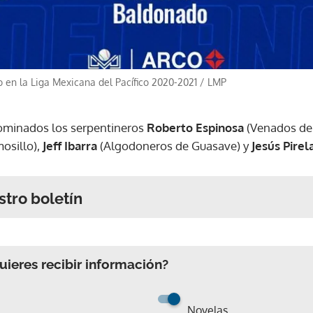
ACEPTAR
 en la Liga Mexicana del Pacífico 2020-2021
/
LMP
nominados los serpentineros
Roberto Espinosa
(Venados de
osillo),
Jeff Ibarra
(Algodoneros de Guasave) y
Jesús Pirel
stro boletín
ieres recibir información?
Novelas