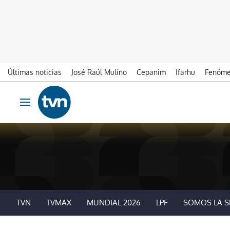
Últimas noticias
José Raúl Mulino
Cepanim
Ifarhu
Fenóme
Ir al contenido
Obrir navegació
TVN
TVMAX
MUNDIAL 2026
LPF
SOMOS LA S