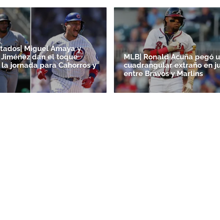
tados| Miguel Amaya y
Jiménez dan el toque
MLB| Ronald Acuña pegó 
 la jornada para Cahorros y
cuadrangular extraño en j
entre Bravos y Marlins