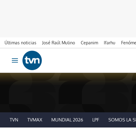
Últimas noticias
José Raúl Mulino
Cepanim
Ifarhu
Fenóme
Ir al contenido
Obrir navegació
TVN
TVMAX
MUNDIAL 2026
LPF
SOMOS LA S