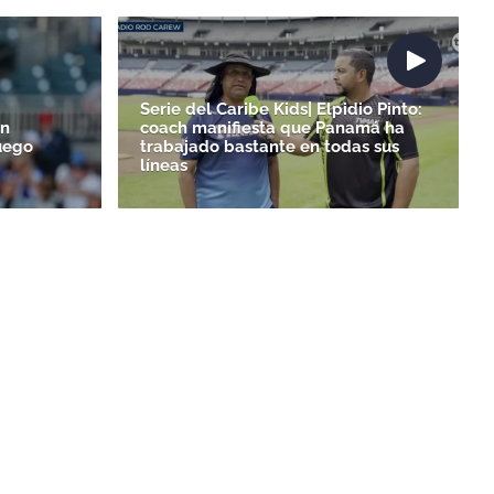
Serie del Caribe Kids| Elpidio Pinto:
un
coach manifiesta que Panamá ha
uego
trabajado bastante en todas sus
líneas