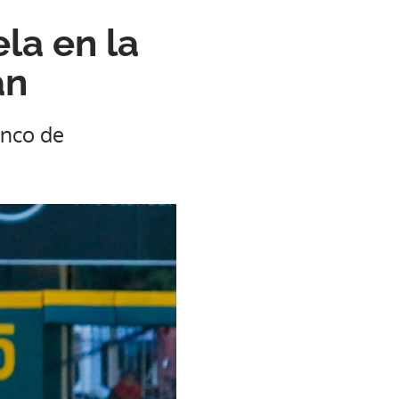
la en la
án
enco de