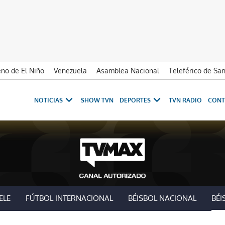
no de El Niño
Venezuela
Asamblea Nacional
Teleférico de Sa
NOTICIAS
SHOW TVN
DEPORTES
TVN RADIO
CONT
ELE
FÚTBOL INTERNACIONAL
BÉISBOL NACIONAL
BÉI