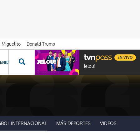
n Miguelito
Donald Trump
EN VIVO
ENIDOS ESPECIALES
NOVELAS
PROGRAMAS
GENTE TVN
PROG
Jelou!
SBOL INTERNACIONAL
MÁS DEPORTES
VIDEOS