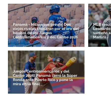
Panamá - Nicaragua previa| Dos
MLB resul
viejos rivales chocarán por el oro del
Leonardo 
béisbol de los Juegos
santeño a
Centroamericanos y del Caribe 2026
Marlins
Juegos Centroamericanos y del
Caribe 2026| Panamá cerró la Súper
Ronda ante Puerto Rico y pone la
mira en la final