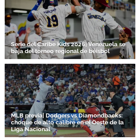
Serie del Caribe Kids 2026| Venezuela se
baja del torneo regional de béisbol
MLB previa| Dodgers vs Diamondbacks:
choque de alto calibre en el Oeste de la
Liga Nacional