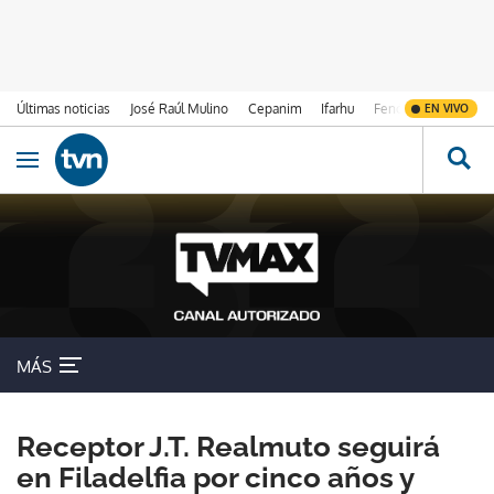
Últimas noticias
José Raúl Mulino
Cepanim
Ifarhu
Fenómeno de El Ni
EN VIVO
Ir al contenido
Obrir navegació
MÁS
Receptor J.T. Realmuto seguirá
en Filadelfia por cinco años y