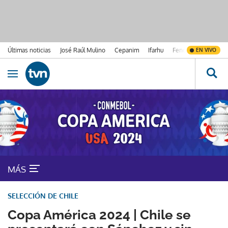
Últimas noticias
José Raúl Mulino
Cepanim
Ifarhu
Fenómeno de El Ni
EN VIVO
Ir al contenido
Obrir navegació
MÁS
SELECCIÓN DE CHILE
Copa América 2024 | Chile se