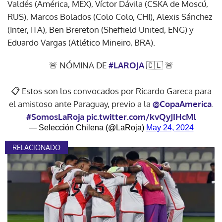
Valdés (América, MEX), Víctor Dávila (CSKA de Moscú,
RUS), Marcos Bolados (Colo Colo, CHI), Alexis Sánchez
(Inter, ITA), Ben Brereton (Sheffield United, ENG) y
Eduardo Vargas (Atlético Mineiro, BRA).
🚨 NÓMINA DE
#LAROJA
🇨🇱 🚨
📋 Estos son los convocados por Ricardo Gareca para
el amistoso ante Paraguay, previo a la
@CopaAmerica
.
#SomosLaRoja
pic.twitter.com/kvQyJIHcMl
— Selección Chilena (@LaRoja)
May 24, 2024
RELACIONADO