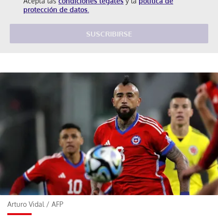
Acepta las
condiciones legales
y la
política de
protección de datos.
SUSCRIBIRSE
Arturo Vidal
/
AFP