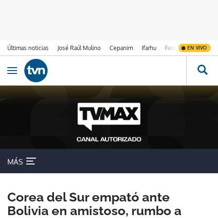
Últimas noticias
José Raúl Mulino
Cepanim
Ifarhu
Fenómeno de El Ni
EN VIVO
Ir al contenido
Obrir navegació
MÁS
Corea del Sur empató ante
Bolivia en amistoso, rumbo a