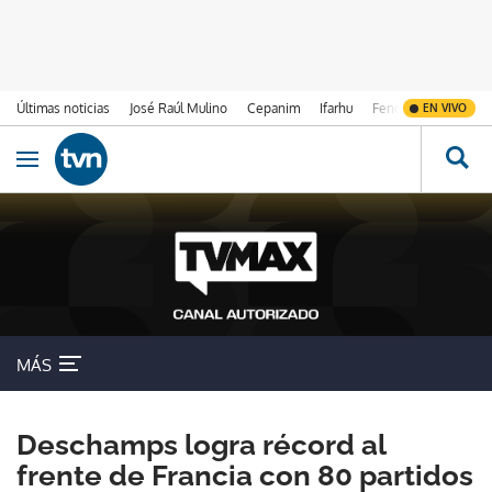
Últimas noticias
José Raúl Mulino
Cepanim
Ifarhu
Fenómeno de El Ni
EN VIVO
Ir al contenido
Obrir navegació
MÁS
Deschamps logra récord al
frente de Francia con 80 partidos