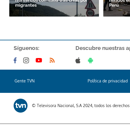
fronterizos con Italia tras crisis por
heridos e
migrantes
Perú
Síguenos:
Descubre nuestras a
Gente TVN
Política de privacidad
© Televisora Nacional, S.A 2024, todos los derecho