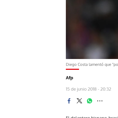
Diego Costa lamentó que "p
Afp
15 de junio 2018 - 20:32
El delantero hispano-bras