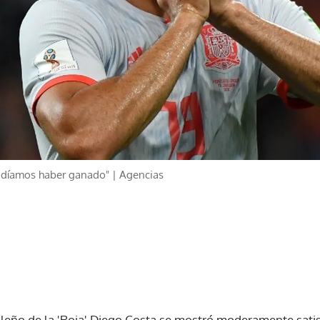
odíamos haber ganado" | Agencias
ileño de la 'Roja' Diego Costa se mostró moderamente satis