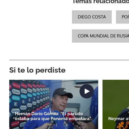
Temas relacionad
DIEGO COSTA
PO
COPA MUNDIAL DE RUSIA
Si te lo perdiste
Hernán Darío Gómez: "El partido
estaba para que Panamá empatara"
Neymar at