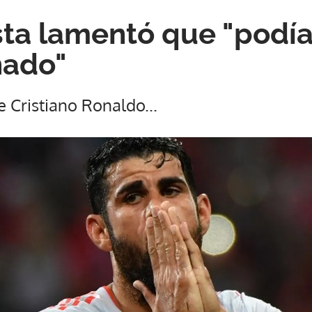
sta lamentó que "podí
nado"
e Cristiano Ronaldo...