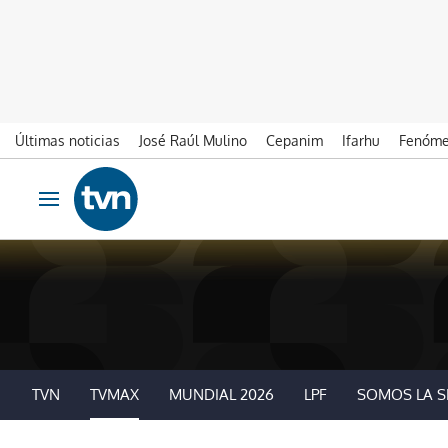
Últimas noticias
José Raúl Mulino
Cepanim
Ifarhu
Fenóme
Ir al contenido
Obrir navegació
TVN
TVMAX
MUNDIAL 2026
LPF
SOMOS LA S