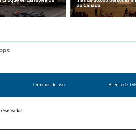
n choque en carretera de
más de 20.000 personas en
de Canadá
pps:
Términos de uso
Acerca de TV
s reservados