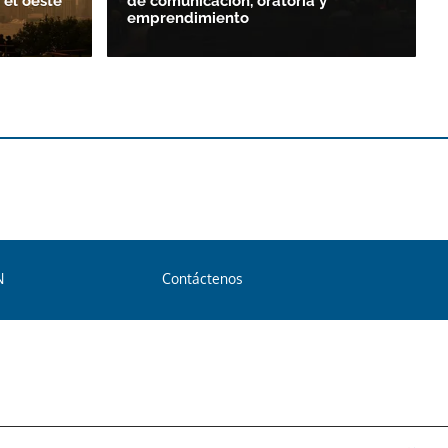
 el oeste
de comunicación, oratoria y
emprendimiento
N
Contáctenos