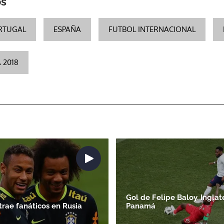
os
ACEPTAR
RTUGAL
ESPAÑA
FUTBOL INTERNACIONAL
 2018
Gol de Felipe Baloy. Inglat
rae fanáticos en Rusia
Panamá