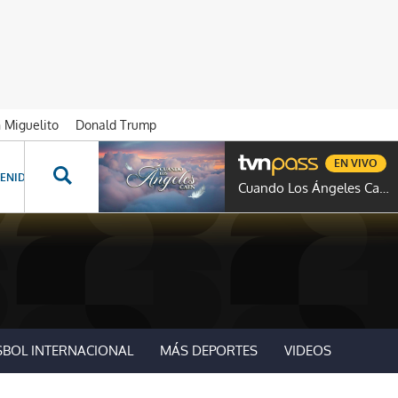
n Miguelito
Donald Trump
EN VIVO
ENIDOS ESPECIALES
NOVELAS
PROGRAMAS
GENTE TVN
PROG
Cuando Los Ángeles Caen
SBOL INTERNACIONAL
MÁS DEPORTES
VIDEOS