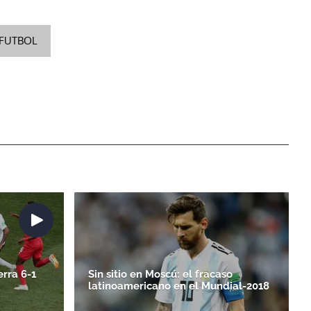
FUTBOL
erra 6-1
Sin sitio en Moscú: el fracaso
latinoamericano en el Mundial-2018